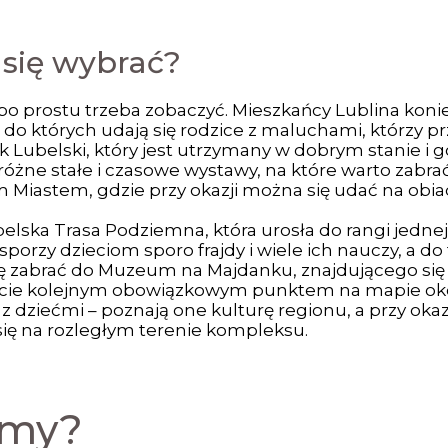
 się wybrać?
 po prostu trzeba zobaczyć. Mieszkańcy Lublina kon
e, do których udają się rodzice z maluchami, którzy p
k Lubelski, który jest utrzymany w dobrym stanie i
m różne stałe i czasowe wystawy, na które warto zabr
 Miastem, gdzie przy okazji można się udać na obia
elska Trasa Podziemna, która urosła do rangi jednej
orzy dzieciom sporo frajdy i wiele ich nauczy, a do
się zabrać do Muzeum na Majdanku, znajdującego si
cie kolejnym obowiązkowym punktem na mapie okoli
z dziećmi – poznają one kulturę regionu, a przy okaz
się na rozległym terenie kompleksu.
amy?