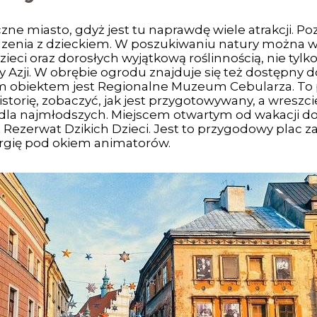
czne miasto, gdyż jest tu naprawdę wiele atrakcji. P
dzenia z dzieckiem. W poszukiwaniu natury można 
eci oraz dorosłych wyjątkową roślinnością, nie tylk
Azji. W obrębie ogrodu znajduje się też dostępny 
m obiektem jest Regionalne Muzeum Cebularza. To 
storię, zobaczyć, jak jest przygotowywany, a wres
dla najmłodszych. Miejscem otwartym od wakacji do 
st Rezerwat Dzikich Dzieci. Jest to przygodowy plac
ergię pod okiem animatorów.