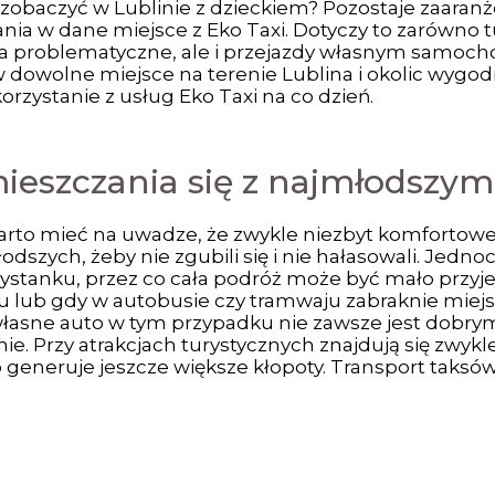
 zobaczyć w Lublinie z dzieckiem? Pozostaje zaaran
nia w dane miejsce z Eko Taxi. Dotyczy to zarówno 
 problematyczne, ale i przejazdy własnym samocho
sz w dowolne miejsce na terenie Lublina i okolic wyg
zystanie z usług Eko Taxi na co dzień.
eszczania się z najmłodszym
 warto mieć na uwadze, że zwykle niezbyt komforto
szych, żeby nie zgubili się i nie hałasowali. Jedn
stanku, przez co cała podróż może być mało przyje
u lub gdy w autobusie czy tramwaju zabraknie miej
własne auto w tym przypadku nie zawsze jest dob
e. Przy atrakcjach turystycznych znajdują się zwykle 
o generuje jeszcze większe kłopoty. Transport taksów