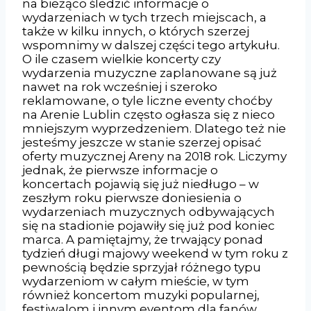
na bieżąco śledzić informacje o
wydarzeniach w tych trzech miejscach, a
także w kilku innych, o których szerzej
wspomnimy w dalszej części tego artykułu.
O ile czasem wielkie koncerty czy
wydarzenia muzyczne zaplanowane są już
nawet na rok wcześniej i szeroko
reklamowane, o tyle liczne eventy choćby
na Arenie Lublin często ogłasza się z nieco
mniejszym wyprzedzeniem. Dlatego też nie
jesteśmy jeszcze w stanie szerzej opisać
oferty muzycznej Areny na 2018 rok. Liczymy
jednak, że pierwsze informacje o
koncertach pojawią się już niedługo – w
zeszłym roku pierwsze doniesienia o
wydarzeniach muzycznych odbywających
się na stadionie pojawiły się już pod koniec
marca. A pamiętajmy, że trwający ponad
tydzień długi majowy weekend w tym roku z
pewnością będzie sprzyjał różnego typu
wydarzeniom w całym mieście, w tym
również koncertom muzyki popularnej,
festiwalom i innym eventom dla fanów