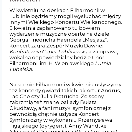
W kwietniu na deskach Filharmonii w
Lublinie będziemy mogli wysłuchać między
innymi Wielkiego Koncertu Wielkanocnego.
6 kwietnia zaplanowano tu bowiem
wydarzenie muzyczne oparte na dziele
Georga Friedricha Haendela „Mesjasz”.
Koncert zagra Zespół Muzyki Dawnej
Konfraternia Caper Lublinensis,
a za oprawę
wokalną odpowiedzialny będzie Chór
Filharmonii im. H. Wieniawskiego
Lutnia
Lubelska.
Na scenie Filharmonii w kwietniu usłyszymy
też koncerty gwiazd takich jak Artur Andrus,
Lao Che czy Julia Pietrucha. Ze sceny
zabrzmią też znane ballady Bułata
Okudżawy, a fani muzyki symfonicznej z
pewnością chętnie usłyszą Koncert
Symfoniczny w wykonaniu Przemysława
Figajskiego (dyrygent), Anny Wandtke
(skrzypce) i Przemysława Witka (fortepian),