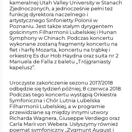
kameralnej Utah Valley University w Stanach
Zjednoczonych, a jednocześnie pełni też
funkcję dyrektora naczelnego i
artystycznego Sinfonietty Polonii w
Poznaniu. Jest także stałym dyrygentem
gościnnym Filharmonii Lubelskiej i Hunan
Symphony w Chinach. Podczas koncertu
wykonane zostaną fragmenty koncertu na
flet i harfę Mozarta, koncertu na trąbkę i
orkiestrę Es dur Hob Haydna oraz suita nr 2
Manuela de Falla z baletu „Trójgraniasty
kapelusz”.
Uroczyste zakończenie sezonu 2017/2018
odbędzie się tydzień później, 8 czerwca 2018.
Podczas tego koncertu wystąpią Orkiestra
Symfoniczna i Chór Lutnia Lubelska
Filharmonii Lubelskiej, a w programie
przewidziane są między innymi utwory
Richarda Wagnera, Giuseppe Verdiego oraz
Carla Marii von Webera. Usłyszymy również
poemat symfoniczny „Zygmunt August i