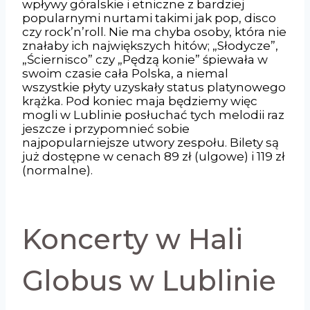
wpływy góralskie i etniczne z bardziej
popularnymi nurtami takimi jak pop, disco
czy rock’n’roll. Nie ma chyba osoby, która nie
znałaby ich największych hitów; „Słodycze”,
„Ściernisco” czy „Pędzą konie” śpiewała w
swoim czasie cała Polska, a niemal
wszystkie płyty uzyskały status platynowego
krążka. Pod koniec maja będziemy więc
mogli w Lublinie posłuchać tych melodii raz
jeszcze i przypomnieć sobie
najpopularniejsze utwory zespołu. Bilety są
już dostępne w cenach 89 zł (ulgowe) i 119 zł
(normalne).
Koncerty w Hali
Globus w Lublinie