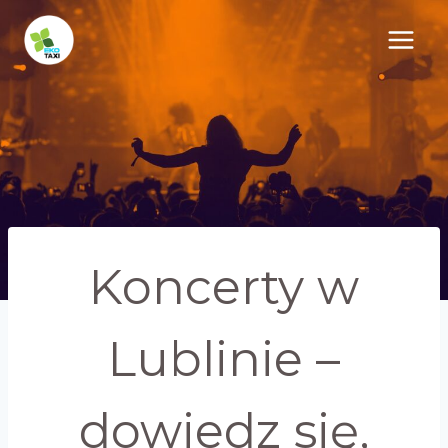
Przejdź
do
treści
Koncerty w
Lublinie –
dowiedz się,