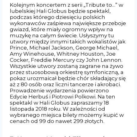
Kolejnym koncertem z serii „Tribute to…” w
lubelskiej Hali Globus będzie spektakl,
podczas którego dziesięciu polskich
wykonawców zaśpiewa największe przeboje
gwiazd, które miały ogromny wpływ na
muzykę na całym świecie. Usłyszymy tu
utwory między innymi takich wokalistów jak
Prince, Michael Jackson, George Michael,
Amy Winehouse, Whitney Houston, Joe
Cocker, Freddie Mercury czy John Lennon.
Wszystkie utwory zostaną zagrane na żywo
przez stuosobową orkiestrę symfoniczną, a
pokaz urozmaicał będzie chór składający się
aż z 80 osób oraz liczni tancerze i akrobaci.
Prowadzenie wydarzenia powierzono
Edycie Herbuś i Piotrowi Polkowi. Na ten
spektakl w Hali Globus zapraszamy 18
listopada 2018 roku. W zależności od
wybranego miejsca bilety możemy kupić w
cenach od 99 do nawet 299 złotych.