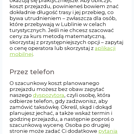
okazują się praktyczniejsze. Aby obliczyć
koszt przejazdu, powinieneś bowiem znać
dokładnie długość trasy i jej przebieg, co
bywa utrudnieniem – zwłaszcza dla osób,
które przebywają w Lublinie w celach
turystycznych. Jeśli nie chcesz szacować
ceny za kurs metodą matematyczną,
skorzystaj z przystępniejszych opcji – zapytaj
o cenę operatora lub skorzystaj z
aplikacji
mobilnej
.
Przez telefon
O szacunkowy koszt planowanego
przejazdu możesz bez obaw zapytać
naszego
dyspozytora
, czyli osobę, która
odbierze telefon, gdy zadzwonisz, aby
zamówić taksówkę. Określ, skąd i dokąd
planujesz jechać, a także wskaż termin i
godzinę przejazdu, a następnie poproś o
szacunkową wycenę. Osoba po drugiej
stronie może zadać Ci dodatkowe
pytania