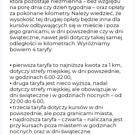
która pozostaje niezmienna – bez względu
na porę dnia czy dzień tygodnia – oraz opłaty
za pokonane kilometry. Należy wiedzieć, że
wysokość tej drugiej opłaty będzie inna dla
kursów odbywających się w mieście i poza
jego granicami, w dni powszednie czy w dni
świąteczne, nawet jeśli dotyczy takiej samej
odległości w kilometrach. Wyróżniamy
bowiem 4 taryfy:
⦁ pierwsza taryfa to najniższa kwota za 1 km,
dotyczy strefy miejskiej, w dni powszednie,
w godzinach 6.00-22.00,
⦁ druga taryfa jest nieco wyższa, nadal
dotyczy strefy miejskiej, ale obowiązuje w
dni świąteczne i w godzinach nocnych – od
22.00 do 6.00,
⦁ trzecia taryfa dotyczy kursów w dni
powszednie, ale poza granicami miasta,
⦁ najdroższa taryfa – czwarta – naliczana jest
przy kursach poza miastem w godzinach
nocnych oraz w dni świąteczne.