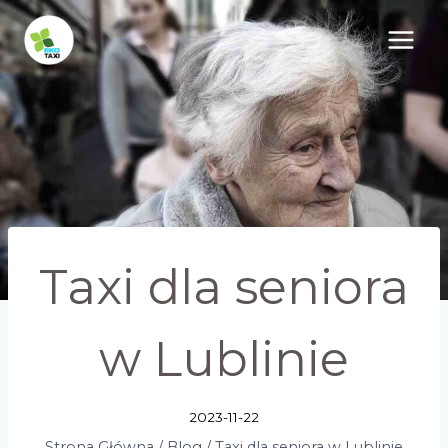
Przejdź
do
treści
Taxi dla seniora
w Lublinie
2023-11-22
Strona Główna
/
Blog
/
Taxi dla seniora w Lublinie