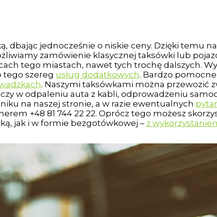
 dbając jednocześnie o niskie ceny. Dzięki temu n
ożliwiamy zamówienie klasycznej taksówki lub poja
olicach tego miastach, nawet tych trochę dalszych
 tego szereg
usług dodatkowych
. Bardzo pomocne
owadzkach
. Naszymi taksówkami można przewozić z
k czy w odpaleniu auta z kabli, odprowadzeniu sam
niku na naszej stronie, a w razie ewentualnych
pyta
erem +48 81 744 22 22. Oprócz tego możesz skorzys
ą, jak i w formie bezgotówkowej –
z wykorzystaniem