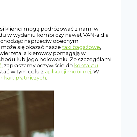
asi klienci mogą podróżować z nami w
zdu w wydaniu kombi czy nawet VAN-a dla
. Wychodząc naprzeciw obecnym
 może się okazać nasze
taxi bagażowe
,
wierzęta, a kierowcy pomagają w
ochodu lub jego holowaniu. Ze szczegółami
ń
, zapraszamy oczywiście do
kontaktu
.
tać w tym celu z
aplikacji mobilnej
. W
 kart płatniczych
.