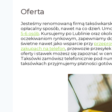
Oferta
Jesteśmy renomowaną firmą taksówkarską,
opłacalny sposób, nawet na co dzień. Um
5-6 osób
. Kursujemy po Lublinie oraz ok
oczekiwaniom rynkowym, zapewniamy do
świetne nawet jako wsparcie przy
przepr
zakupach na telefon
, przewozie przesyłe
oferty i stawek możesz się zapoznać w cen
Taksówki zamówisz telefonicznie pod num
taksówkach przyjmujemy płatności gotówk