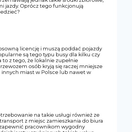
przemawiają jednak takie środki zbiorowe,
mi jazdy. Oprócz tego funkcjonują
iedzieć?
osowną licencję i muszą poddać pojazdy
ularne są tego typu busy dla kilku czy
to z tego, że lokalnie zupełnie
przewozem osób kryją się raczej mniejsze
o innych miast w Polsce lub nawet w
trzebowanie na takie usługi również ze
ą transport z miejsc zamieszkania do biura
hce zapewnić pracownikom wygodny