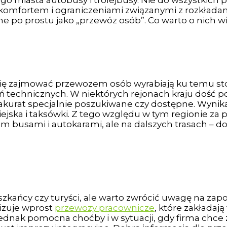
go miasta autobusy i trolejbusy. Nie do wszystkich 
m komfortem i ograniczeniami związanymi z rozkłada
ane po prostu jako „przewóz osób”. Co warto o nich w
ię zajmować przewozem osób wyrabiają ku temu st
 technicznych. W niektórych rejonach kraju dość pop
 akurat specjalnie poszukiwane czy dostępne. Wynika 
ejska i taksówki. Z tego względu w tym regionie za 
em busami i autokarami, ale na dalszych trasach – d
zkańcy czy turyści, ale warto zwrócić uwagę na zapo
nizuje wprost
przewozy pracownicze
, które zakładaj
 jednak pomocna choćby i w sytuacji, gdy firma c